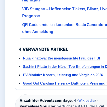
Highlights
VfB Stuttgart – Hoffenheim: Tickets, Bilanz, Live
Prognose
QR Code erstellen kostenlos: Beste Generator
ohne Anmeldung
4 VERWANDTE ARTIKEL
Ruja Ignatova: Die meistgesuchte Frau des FBI
Sashimi-Platte in der Nähe: Top-Empfehlungen in 
PV-Module: Kosten, Leistung und Vergleich 2026
Good Girl Carolina Herrera – Duftnoten, Preis und 
Anzahl der Adventssonntage:
4 (
Wikipedia
) ·
Kostenlose Sprüche:
verfügbar auf BILD der FRAU 