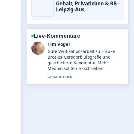
Gehalt, Privatleben & RB-
Leipzig-Aus
Live-Kommentare
Mila Kruger
Starke Einordnung zu Julian Benz:
Alter, Beruf, Gage und
Beziehungsstatus. Das ist die klarste
Zusammenfassung, die ich heute
gesehen habe.
3 MIN ZUVOR