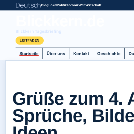
Deutsch
Blog
Lokal
Politik
Technik
Welt
Wirtschaft
Blickkern.de
Blickkern Tagesbriefing
LEITFADEN
Startseite
Über uns
Kontakt
Geschichte
Da
Grüße zum 4. 
Sprüche, Bild
Ideen