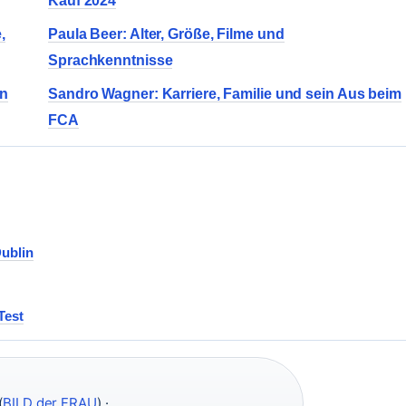
Kauf 2024
,
Paula Beer: Alter, Größe, Filme und
Sprachkenntnisse
en
Sandro Wagner: Karriere, Familie und sein Aus beim
FCA
Dublin
Test
(
BILD der FRAU
) ·