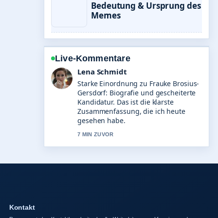
Bedeutung & Ursprung des
Memes
Live-Kommentare
Felix Meyer
Verfolge Julian Benz: Alter, Beruf,
Gage und Beziehungsstatus genau –
schaetze den ausgewogenen Ton hier.
9 MIN ZUVOR
Kontakt
Responsestarker Kontaktkanal mit schneller Weiterleitung von Hinweisen und
Korrekturen.