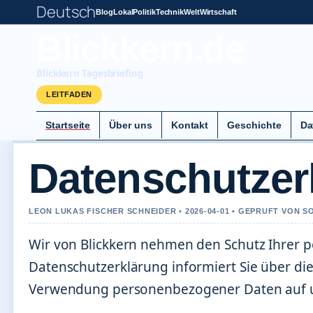
Deutsch
Blog
Lokal
Politik
Technik
Welt
Wirtschaft
Blickkern.de
Blickkern Tagesbriefing
LEITFADEN
Startseite
Über uns
Kontakt
Geschichte
Da
Datenschutzer
LEON LUKAS FISCHER SCHNEIDER • 2026-04-01 • GEPRUFT VON 
Wir von Blickkern nehmen den Schutz Ihrer p
Datenschutzerklärung informiert Sie über d
Verwendung personenbezogener Daten auf un