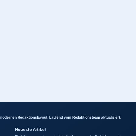
 modernen Redaktionslayout. Laufend vom Redaktionsteam aktualisiert.
Neueste Artikel
e
Eil-Meldungen werden vor der Veroffentlichung von der Redaktion gepruft.
Julian Benz: Alter, Beruf, Gage und Beziehungsstatus