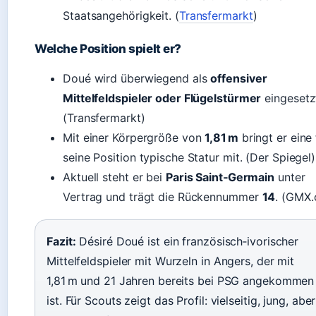
Staatsangehörigkeit. (
Transfermarkt
)
Welche Position spielt er?
Doué wird überwiegend als
offensiver
Mittelfeldspieler oder Flügelstürmer
eingesetz
(Transfermarkt)
Mit einer Körpergröße von
1,81 m
bringt er eine 
seine Position typische Statur mit. (Der Spiegel)
Aktuell steht er bei
Paris Saint‑Germain
unter
Vertrag und trägt die Rückennummer
14
. (GMX.
Fazit:
Désiré Doué ist ein französisch‑ivorischer
Mittelfeldspieler mit Wurzeln in Angers, der mit
1,81 m und 21 Jahren bereits bei PSG angekommen
ist. Für Scouts zeigt das Profil: vielseitig, jung, aber