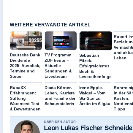
WEITERE VERWANDTE ARTIKEL
Robert Ir
Beziehun
Vermächt
und aktue
Deutsche Bank
TV Programm
Sebastian
Leben
Dividende
ZDF heute –
Fitzek:
2025: Ausblick,
Aktuelle
Erfolgreichstes
Termine und
Sendungen &
Buch &
Steuer
Livestream
Lesereihenfolge
RubaXX
Diana Körner:
Irene Epple-
Rohrrein
Erfahrungen:
Leben, Karriere
Waigel – Vom
in der Nä
Stiftung
und Familie der
Ski-Star zur
Kosten,
Warentest Test
Schauspielerin
Ärztin im Allgäu
Notdiens
& Bewertungen
Tipps
UBER DEN AUTOR
Leon Lukas Fischer Schneide