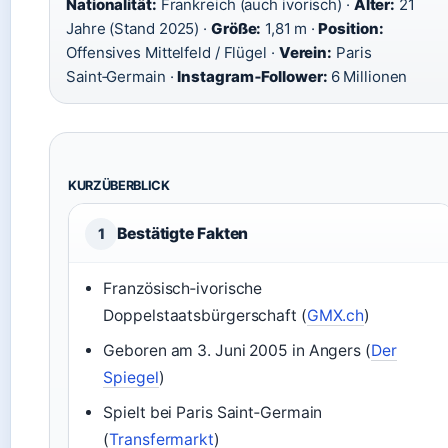
Nationalität:
Frankreich (auch ivorisch) ·
Alter:
21
Jahre (Stand 2025) ·
Größe:
1,81 m ·
Position:
Offensives Mittelfeld / Flügel ·
Verein:
Paris
Saint‑Germain ·
Instagram‑Follower:
6 Millionen
KURZÜBERBLICK
Bestätigte Fakten
1
Französisch‑ivorische
Doppelstaatsbürgerschaft (
GMX.ch
)
Geboren am 3. Juni 2005 in Angers (
Der
Spiegel
)
Spielt bei Paris Saint‑Germain
(
Transfermarkt
)