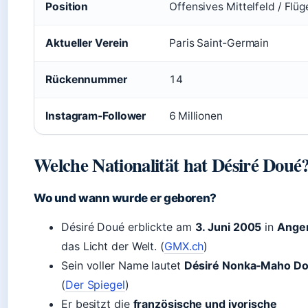
Position
Offensives Mittelfeld / Flüg
Aktueller Verein
Paris Saint‑Germain
Rückennummer
14
Instagram‑Follower
6 Millionen
Welche Nationalität hat Désiré Doué
Wo und wann wurde er geboren?
Désiré Doué erblickte am
3. Juni 2005
in
Ange
das Licht der Welt. (
GMX.ch
)
Sein voller Name lautet
Désiré Nonka‑Maho D
(
Der Spiegel
)
Er besitzt die
französische und ivorische