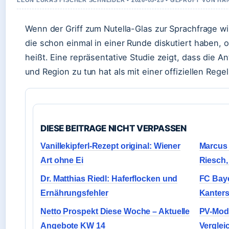
LEON LUKAS FISCHER SCHNEIDER • 2026-05-25 • GEPRUFT VON H
Wenn der Griff zum Nutella-Glas zur Sprachfrage w
die schon einmal in einer Runde diskutiert haben, 
heißt. Eine repräsentative Studie zeigt, dass die A
und Region zu tun hat als mit einer offiziellen Regel
DIESE BEITRAGE NICHT VERPASSEN
Vanillekipferl-Rezept original: Wiener
Marcus 
Art ohne Ei
Riesch,
Dr. Matthias Riedl: Haferflocken und
FC Baye
Ernährungsfehler
Kanters
Netto Prospekt Diese Woche – Aktuelle
PV-Modu
Angebote KW 14
Verglei