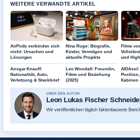
WEITERE VERWANDTE ARTIKEL
AirPods verbinden sich
Nina Ruge: Biografie,
Filme vo
nicht: Ursachen und
Kinder, Vermögen und
Vollständ
Lösungen
aktuelle Projekte
und High
Ansgar Knauff:
Leo Woodall: Freundin,
AIDAsol:
Nationalität, Auto,
Filme und Beziehung
Position,
Verletzung & Steckbrief
(2025)
Kabinen 
UBER DEN AUTOR
Leon Lukas Fischer Schneide
Wir veröffentlichen täglich faktenbasierte Beric