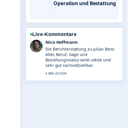
Operation und Bestattung
Live-Kommentare
Hannah Weber
Gute Verifikationsarbeit zu Mass
Effect: Alle Spiele, Kontroversen
&#038; Zukunft.... Mehr Medien
sollten so schreiben.
6 MIN ZUVOR