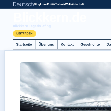
Deutsch
Blog
Lokal
Politik
Technik
Welt
Wirtschaft
Blickkern.de
Blickkern Tagesbriefing
LEITFADEN
Startseite
Über uns
Kontakt
Geschichte
Da