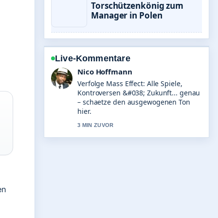
Torschützenkönig zum
Manager in Polen
Live-Kommentare
Hannah Weber
Hilfreicher Kontext zu Frauke Brosius-
Gersdorf: Biografie und gescheiterte
Kandidatur. Bitte haltet diesen
Liveticker aktuell.
5 MIN ZUVOR
en