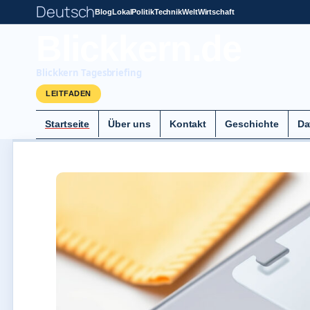
Deutsch
Blog
Lokal
Politik
Technik
Welt
Wirtschaft
Blickkern.de
Blickkern Tagesbriefing
LEITFADEN
Startseite
Über uns
Kontakt
Geschichte
Da