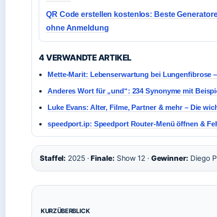
QR Code erstellen kostenlos: Beste Generator
ohne Anmeldung
4 VERWANDTE ARTIKEL
Mette-Marit: Lebenserwartung bei Lungenfibrose –
Anderes Wort für „und“: 234 Synonyme mit Beispie
Luke Evans: Alter, Filme, Partner & mehr – Die wic
speedport.ip: Speedport Router-Menü öffnen & Fe
Staffel:
2025 ·
Finale:
Show 12 ·
Gewinner:
Diego P
KURZÜBERBLICK