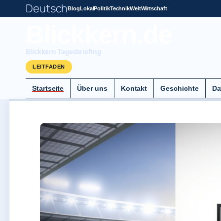
Deutsch
Blog
Lokal
Politik
Technik
Welt
Wirtschaft
Blickkern.de
Blickkern Tagesbriefing
LEITFADEN
Startseite
Über uns
Kontakt
Geschichte
Da