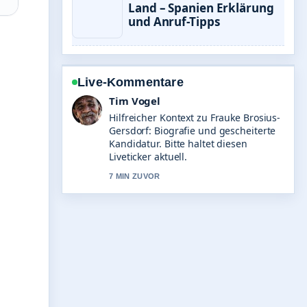
Land – Spanien Erklärung
und Anruf-Tipps
Live-Kommentare
Mila Kruger
Die Berichterstattung zu Julian Benz:
Alter, Beruf, Gage und
Beziehungsstatus wirkt solide und
sehr gut nachvollziehbar.
9 MIN ZUVOR