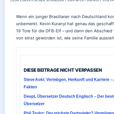
LEON LUKAS FISCHER SCHNEIDER • 2026-06-29 • GEPRUFT VON D
Wenn ein junger Brasilianer nach Deutschland kom
unbemerkt. Kevin Kuranyi hat genau das geschafft
19 Tore für die DFB-Elf – und dann den Abschied 
von einst geworden ist, wie seine Familie aussieh
DIESE BEITRAGE NICHT VERPASSEN
Steve Aoki: Vermögen, Herkunft und Karriere – 
Fakten
DeepL Übersetzer Deutsch Englisch – Der beste
Übersetzer
Phil Taylor: Der reichste Dartspieler? Vermögen