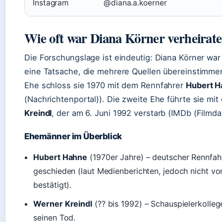
Instagram
@diana.a.koerner
Wie oft war Diana Körner verheirate
Die Forschungslage ist eindeutig: Diana Körner wa
eine Tatsache, die mehrere Quellen übereinstimmen
Ehe schloss sie 1970 mit dem Rennfahrer
Hubert H
(Nachrichtenportal)). Die zweite Ehe führte sie mi
Kreindl
, der am 6. Juni 1992 verstarb (IMDb (Filmd
Ehemänner im Überblick
Hubert Hahne
(1970er Jahre) – deutscher Rennfah
geschieden (laut Medienberichten, jedoch nicht vo
bestätigt).
Werner Kreindl
(?? bis 1992) – Schauspielerkolleg
seinen Tod.