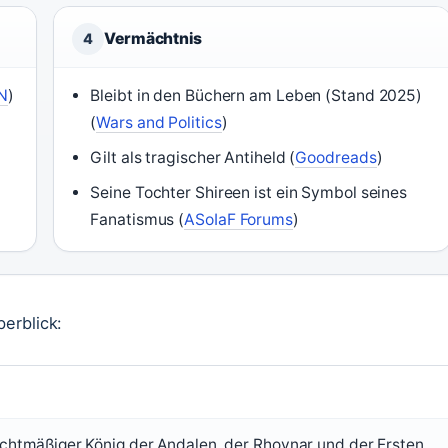
Vermächtnis
4
N
)
Bleibt in den Büchern am Leben (Stand 2025)
(
Wars and Politics
)
Gilt als tragischer Antiheld (
Goodreads
)
Seine Tochter Shireen ist ein Symbol seines
Fanatismus (
ASoIaF Forums
)
erblick:
echtmäßiger König der Andalen, der Rhoynar und der Ersten