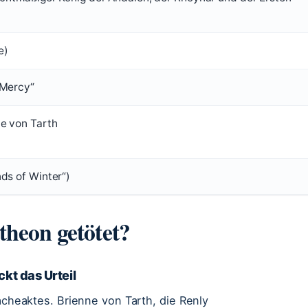
e)
 Mercy“
e von Tarth
ds of Winter“)
heon getötet?
ckt das Urteil
Racheaktes. Brienne von Tarth, die Renly