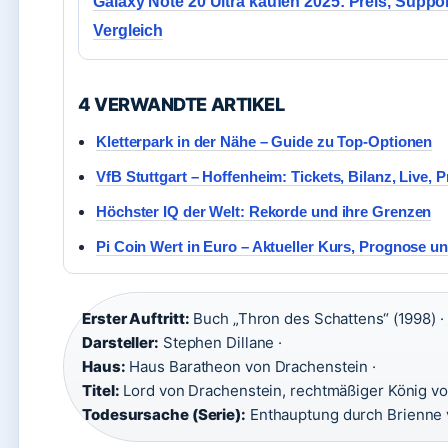
Galaxy Note 20 Ultra kaufen 2025: Preis, Suppo
Vergleich
4 VERWANDTE ARTIKEL
Kletterpark in der Nähe – Guide zu Top-Optionen
VfB Stuttgart – Hoffenheim: Tickets, Bilanz, Live, 
Höchster IQ der Welt: Rekorde und ihre Grenzen
Pi Coin Wert in Euro – Aktueller Kurs, Prognose u
Erster Auftritt:
Buch „Thron des Schattens“ (1998) ·
Darsteller:
Stephen Dillane ·
Haus:
Haus Baratheon von Drachenstein ·
Titel:
Lord von Drachenstein, rechtmäßiger König vo
Todesursache (Serie):
Enthauptung durch Brienne 