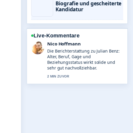
Biografie und gescheiterte
Kandidatur
Live-Kommentare
Hannah Weber
Gute Verifikationsarbeit zu Mass
Effect: Alle Spiele, Kontroversen
&#038; Zukunft.... Mehr Medien
sollten so schreiben.
4 MIN ZUVOR