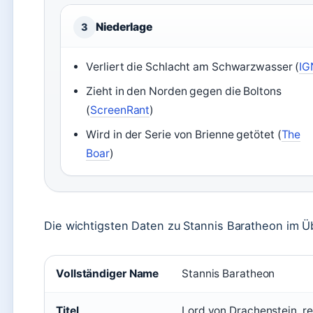
Niederlage
3
Verliert die Schlacht am Schwarzwasser (
IG
Zieht in den Norden gegen die Boltons
(
ScreenRant
)
Wird in der Serie von Brienne getötet (
The
Boar
)
Die wichtigsten Daten zu Stannis Baratheon im Üb
Vollständiger Name
Stannis Baratheon
Titel
Lord von Drachenstein, r