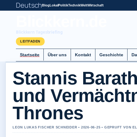
Deutsch
Blog
Lokal
Politik
Technik
Welt
Wirtschaft
Blickkern.de
Blickkern Tagesbriefing
LEITFADEN
Startseite
Über uns
Kontakt
Geschichte
Da
Stannis Barath
und Vermächtn
Thrones
LEON LUKAS FISCHER SCHNEIDER • 2026-06-25 • GEPRUFT VON 