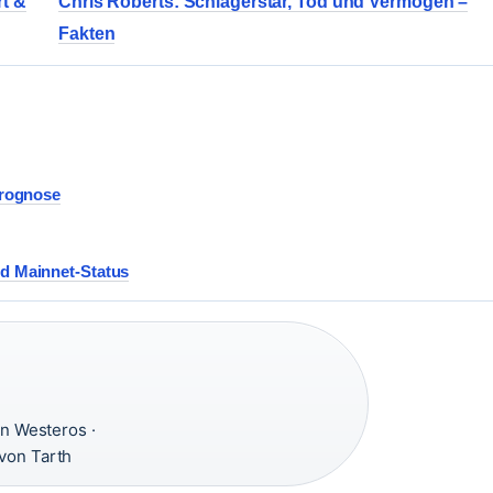
rt &
Chris Roberts: Schlagerstar, Tod und Vermögen –
Fakten
Prognose
nd Mainnet-Status
n Westeros ·
von Tarth