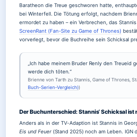
Baratheon die Treue geschworen hatte, enthaupte
bei Winterfell. Die Tötung erfolgt, nachdem Brien
ermordet zu haben – ein Verbrechen, das Stanni
ScreenRant (Fan-Site zu Game of Thrones)
bestät
vorverlegt, bevor die Buchreihe sein Schicksal pre
„Ich habe meinem Bruder Renly den Treueid g
werde dich töten.“
Brienne von Tarth zu Stannis, Game of Thrones, Sta
Buch-Serien-Vergleich)
)
Der Buchunterschied: Stannis‘ Schicksal ist 
Anders als in der TV-Adaption ist Stannis in Geo
Eis und Feuer
(Stand 2025) noch am Leben. IGN do