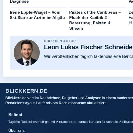
Diagnose
Ve
Irene Epple-Waigel – Vom
Pirates of the Caribbean –
De
Ski-Star zur Ärztin im Allgäu
Fluch der Karibik 2 –
Ha
Besetzung, Fakten &
Hi
Stream
UBER DEN AUTOR
Leon Lukas Fischer Schneide
Wir veröffentlichen täglich faktenbasierte Beric
BLICKKERN.DE
Blickkern.de vereint Nachrichten, Ratgeber und Analysen in einem moderne
Redaktionslayout. Laufend vom Redaktionsteam aktualisiert.
Beliebt
Tagliche Redaktionsbriefings und Vertrauensressourcen, kuratiert fur schnelle Verifikatio
Über uns