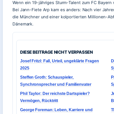
Wenn ein 19-jähriges Sturm-Talent zum FC Bayern w
Bei Jann-Fiete Arp kam es anders: Nach vier Jahre
die Münchner und einer kolportierten Millionen-Abf
Dänemark.
DIESE BEITRAGE NICHT VERPASSEN
Josef Fritzl: Fall, Urteil, ungeklärte Fragen
D
2025
S
Steffen Groth: Schauspieler,
P
Synchronsprecher und Familienvater
S
Phil Taylor: Der reichste Dartspieler?
J
Vermögen, Rücktritt
B
George Foreman: Leben, Karriere und
T