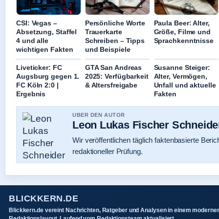
CSI: Vegas –
Persönliche Worte
Paula Beer: Alter,
Absetzung, Staffel
Trauerkarte
Größe, Filme und
4 und alle
Schreiben – Tipps
Sprachkenntnisse
wichtigen Fakten
und Beispiele
Liveticker: FC
GTA San Andreas
Susanne Steiger:
Augsburg gegen 1.
2025: Verfügbarkeit
Alter, Vermögen,
FC Köln 2:0 |
& Altersfreigabe
Unfall und aktuelle
Ergebnis
Fakten
UBER DEN AUTOR
Leon Lukas Fischer Schneide
Wir veröffentlichen täglich faktenbasierte Beric
redaktioneller Prüfung.
BLICKKERN.DE
Blickkern.de vereint Nachrichten, Ratgeber und Analysen in einem moderne
Redaktionslayout. Laufend vom Redaktionsteam aktualisiert.