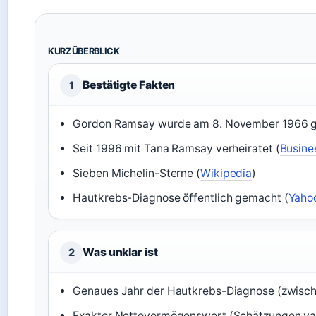
KURZÜBERBLICK
Bestätigte Fakten
1
Gordon Ramsay wurde am 8. November 1966 g
Seit 1996 mit Tana Ramsay verheiratet (
Busines
Sieben Michelin-Sterne (
Wikipedia
)
Hautkrebs-Diagnose öffentlich gemacht (
Yaho
Was unklar ist
2
Genaues Jahr der Hautkrebs-Diagnose (zwisc
Exakter Nettovermögenswert (Schätzungen var