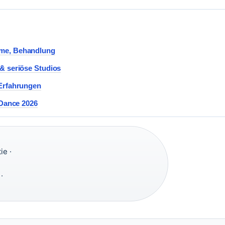
ome, Behandlung
& seriöse Studios
 Erfahrungen
 Dance 2026
ie ·
·