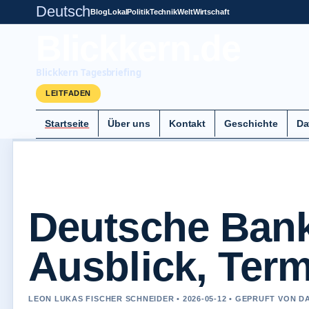
Deutsch
Blog
Lokal
Politik
Technik
Welt
Wirtschaft
Blickkern.de
Blickkern Tagesbriefing
LEITFADEN
Startseite
Über uns
Kontakt
Geschichte
Da
Deutsche Bank
Ausblick, Ter
LEON LUKAS FISCHER SCHNEIDER • 2026-05-12 • GEPRUFT VON D