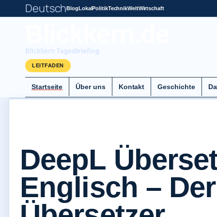
Deutsch
Blog
Lokal
Politik
Technik
Welt
Wirtschaft
Blickkern.de
Blickkern Tagesbriefing
LEITFADEN
Startseite
Über uns
Kontakt
Geschichte
Da
DeepL Überset
Englisch – Der
Übersetzer