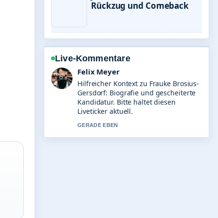
Rückzug und Comeback
Live-Kommentare
Laura Becker
Die Berichterstattung zu Julian Benz:
Alter, Beruf, Gage und
Beziehungsstatus wirkt solide und
sehr gut nachvollziehbar.
3 MIN ZUVOR