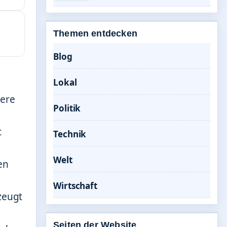
Themen entdecken
Blog
Lokal
uere
Politik
t
Technik
Welt
en
Wirtschaft
zeugt
Seiten der Website