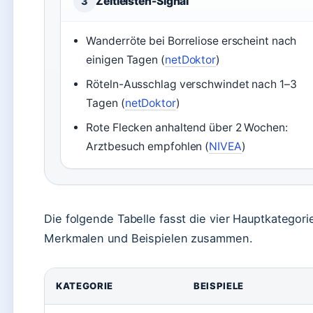
Zeitleisten-Signal
3
Wanderröte bei Borreliose erscheint nach
einigen Tagen (
netDoktor
)
Röteln-Ausschlag verschwindet nach 1–3
Tagen (
netDoktor
)
Rote Flecken anhaltend über 2 Wochen:
Arztbesuch empfohlen (
NIVEA
)
Die folgende Tabelle fasst die vier Hauptkategor
Merkmalen und Beispielen zusammen.
KATEGORIE
BEISPIELE