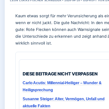
LEON LUKAS FISCHER SCHNEIDER • 2026-04-18 • GEPRUFT VON D
Kaum etwas sorgt für mehr Verunsicherung als ein 
wenn er nicht juckt. Die gute Nachricht: In den m
gute: Rote Flecken können auch Warnsignale sein, d
die Unterschiede zu erkennen und zeigt anhand ä
wirklich sinnvoll ist.
DIESE BEITRAGE NICHT VERPASSEN
Carlo Acutis: Millennial-Heiliger – Wunder &
Heiligsprechung
Susanne Steiger: Alter, Vermögen, Unfall und
aktuelle Fakten