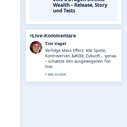
Wealth – Release, Story
und Tests
Live-Kommentare
Mila Kruger
Hilfreicher Kontext zu Frauke Brosius-
Gersdorf: Biografie und gescheiterte
Kandidatur. Bitte haltet diesen
Liveticker aktuell.
9 MIN ZUVOR