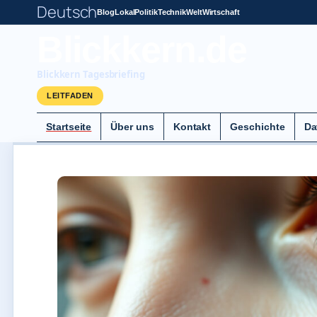
Deutsch
Blog
Lokal
Politik
Technik
Welt
Wirtschaft
Blickkern.de
Blickkern Tagesbriefing
LEITFADEN
Startseite
Über uns
Kontakt
Geschichte
Da